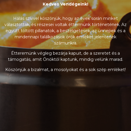
Kedves Vendégeink!
Hálás szívvel köszönjük, hogy az évek során minket
választottak, és részesei voltak éttermünk történetének. Az
együtt töltött pillanatok, a beszélgetések, az ünnepek és a
mindennapi találkozások örök emléket jelentenek
számunkra.
Étteremünk végleg bezárja kapuit, de a szeretet és a
támogatás, amit Önöktől kaptunk, mindig velünk marad.
Köszönjük a bizalmat, a mosolyokat és a sok szép emléket!